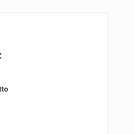
ż
tto