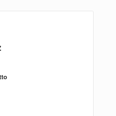
ż
tto